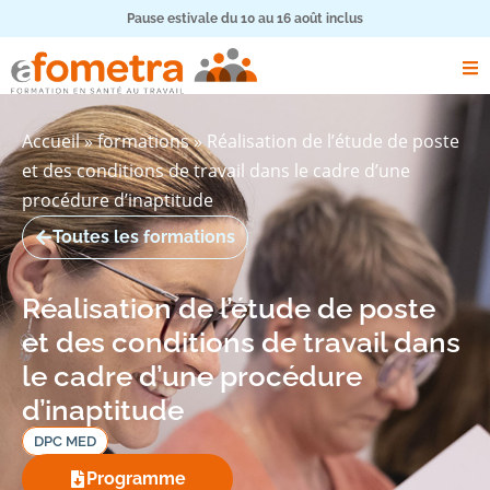
Pause estivale du 10 au 16 août inclus
Accueil
»
formations
»
Réalisation de l’étude de poste
et des conditions de travail dans le cadre d’une
procédure d’inaptitude
Toutes les formations
Réalisation de l’étude de poste
et des conditions de travail dans
le cadre d’une procédure
d’inaptitude
DPC MED
Programme