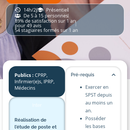
14h/2j
Présentiel
De 5 à 15 personnes
89% de satisfaction sur 1 an
pour 49 avis
54 stagiaires formés sur 1 an
Publics :
CPRP
,
Pré-requis
Infirmier(e)s
,
IPRP
,
Exercer en
Médecins
SPST depuis
au moins un
Inter
an.
Posséder
Réalisation de
les bases
l’étude de poste et