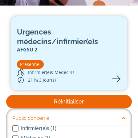
Urgences
médecins/infirmier(e)s
AFGSU 2
Présentiel
Infirmier(e)s
-
Médecins
21 h
⏐ 3 jour(s)
Réinitialiser
Public concerné
Infirmier(e)s
(1)
Public concernés-long
Médecins
(1)