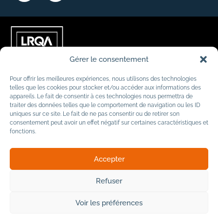
Gérer le consentement
Pour offrir les meilleures expériences, nous utilisons des technologies
telles que les cookies pour stocker et/ou accéder aux informations des
appareils. Le fait de consentir à ces technologies nous permettra de
traiter des données telles que le comportement de navigation ou les ID
uniques sur ce site. Le fait de ne pas consentir ou de retirer son
consentement peut avoir un effet négatif sur certaines caractéristiques et
fonctions.
Accepter
Refuser
© 2026
Mentions légales
Voir les préférences
Politique de confidentialité
Cookies
AFOMETRA