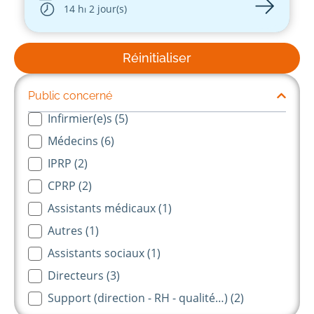
14 h
⏐ 2 jour(s)
Réinitialiser
Public concerné
Infirmier(e)s
(5)
Public concernés-long
Médecins
(6)
IPRP
(2)
CPRP
(2)
Assistants médicaux
(1)
Autres
(1)
Assistants sociaux
(1)
Directeurs
(3)
Support (direction - RH - qualité…)
(2)