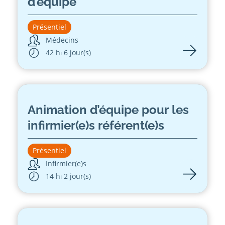
d’équipe
Présentiel
Médecins
42 h
⏐ 6 jour(s)
Animation d’équipe pour les
infirmier(e)s référent(e)s
Présentiel
Infirmier(e)s
14 h
⏐ 2 jour(s)