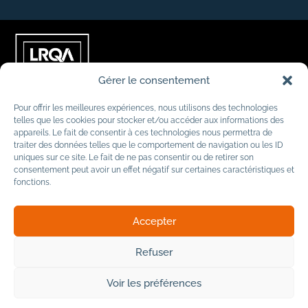
Gérer le consentement
Pour offrir les meilleures expériences, nous utilisons des technologies
telles que les cookies pour stocker et/ou accéder aux informations des
appareils. Le fait de consentir à ces technologies nous permettra de
traiter des données telles que le comportement de navigation ou les ID
uniques sur ce site. Le fait de ne pas consentir ou de retirer son
consentement peut avoir un effet négatif sur certaines caractéristiques et
fonctions.
Accepter
Refuser
© 2026
Mentions légales
Voir les préférences
Politique de confidentialité
Cookies
AFOMETRA