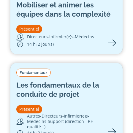
Mobiliser et animer les
équipes dans la complexité
Présentiel
Directeurs
-
Infirmier(e)s
-
Médecins
14 h
⏐ 2 jour(s)
Fondamentaux
Les fondamentaux de la
conduite de projet
Présentiel
Autres
-
Directeurs
-
Infirmier(e)s
-
Médecins
-
Support (direction - RH -
qualité…)
14 h
⏐ 2 jour(s)