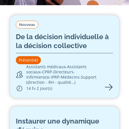
Nouveau
De la décision individuelle à
la décision collective
Présentiel
Assistants médicaux
-
Assistants
sociaux
-
CPRP
-
Directeurs
-
Infirmier(e)s
-
IPRP
-
Médecins
-
Support
(direction - RH - qualité…)
14 h
⏐ 2 jour(s)
Instaurer une dynamique