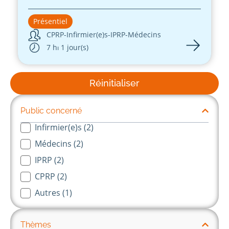
Présentiel
CPRP
-
Infirmier(e)s
-
IPRP
-
Médecins
7 h
⏐ 1 jour(s)
Réinitialiser
Public concerné
Infirmier(e)s
(2)
Public concernés-long
Médecins
(2)
IPRP
(2)
CPRP
(2)
Autres
(1)
Thèmes