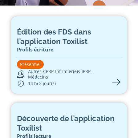
Édition des FDS dans
l’application Toxilist
Profils écriture
Présentiel
Autres
-
CPRP
-
Infirmier(e)s
-
IPRP
-
Médecins
14 h
⏐ 2 jour(s)
Découverte de l’application
Toxilist
Profils lecture