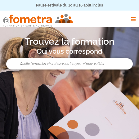
Pause estivale du 10 au 16 août inclus
Trouvez la formation
Qui vous correspond
Rechercher
search