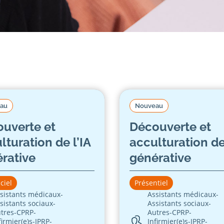
au
Nouveau
uverte et
Découverte et
lturation de l’IA
acculturation de
rative
générative
ciel
Présentiel
sistants médicaux
-
Assistants médicaux
-
sistants sociaux
-
Assistants sociaux
-
tres
-
CPRP
-
Autres
-
CPRP
-
firmier(e)s
-
IPRP
-
Infirmier(e)s
-
IPRP
-