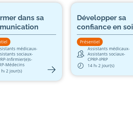
firmer dans sa
Développer sa
munication
confiance en soi
tiel
Présentiel
sistants médicaux
-
Assistants médicaux
-
sistants sociaux
-
Assistants sociaux
-
PRP
-
Infirmier(e)s
-
CPRP
-
IPRP
RP
-
Médecins
14 h
⏐ 2 jour(s)
 h
⏐ 2 jour(s)