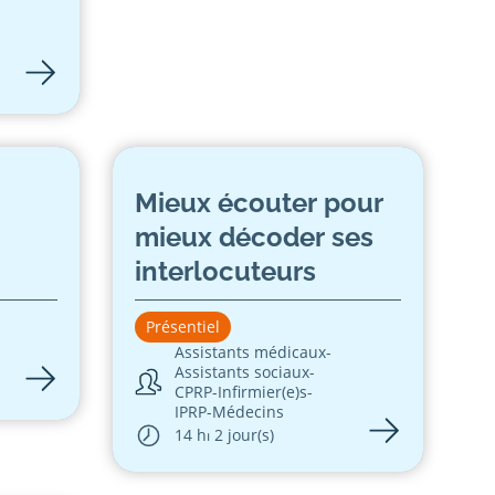
Mieux écouter pour
mieux décoder ses
interlocuteurs
Présentiel
Assistants médicaux
-
Assistants sociaux
-
CPRP
-
Infirmier(e)s
-
IPRP
-
Médecins
14 h
⏐ 2 jour(s)