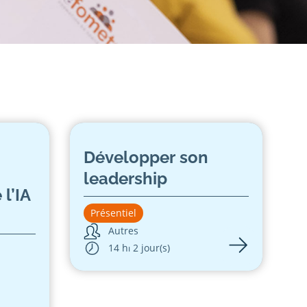
Développer son
leadership
 l’IA
Présentiel
Autres
14 h
⏐ 2 jour(s)