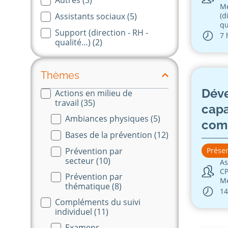
M
Assistants sociaux
(5)
(d
qu
Support (direction - RH -
7 
qualité…)
(2)
Thèmes
Déve
Actions en milieu de
Themes-long
travail
(35)
capa
Ambiances physiques
(5)
com
Bases de la prévention
(12)
oral
Prévention par
Présen
secteur
(10)
As
C
Prévention par
M
thématique
(8)
14
Compléments du suivi
individuel
(11)
Examens