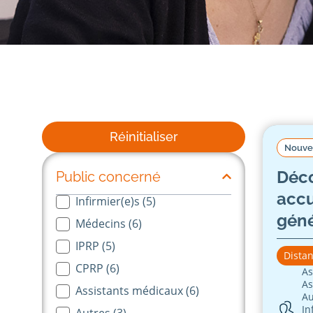
Réinitialiser
Nouve
Déco
Public concerné
accu
Infirmier(e)s
(5)
Public concernés-long
géné
Médecins
(6)
IPRP
(5)
Distan
CPRP
(6)
As
As
Assistants médicaux
(6)
Au
In
Autres
(3)