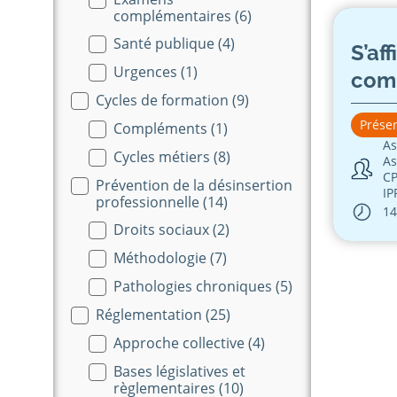
complémentaires
(6)
Santé publique
(4)
S’af
Urgences
(1)
com
Cycles de formation
(9)
Présen
Compléments
(1)
As
Cycles métiers
(8)
As
C
Prévention de la désinsertion
IP
professionnelle
(14)
14
Droits sociaux
(2)
Méthodologie
(7)
Pathologies chroniques
(5)
Réglementation
(25)
Approche collective
(4)
Bases législatives et
règlementaires
(10)