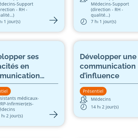
édecins
-
Support
Médecins
-
Support
irection - RH -
(direction - RH -
alité…)
qualité…)
h
⏐ 1 jour(s)
7 h
⏐ 1 jour(s)
lopper ses
Développer une
cités en
communication
munication
d’influence
e
tiel
Présentiel
sistants médicaux
-
Médecins
PRP
-
Infirmier(e)s
-
14 h
⏐ 2 jour(s)
édecins
 h
⏐ 2 jour(s)