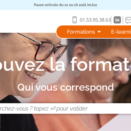
Pause estivale du 10 au 16 août inclus
01.53.95.38.63
Formations
E-learn
ouvez la format
Qui vous correspond