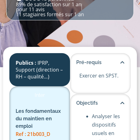
89% de satisfaction sur 1 an
pour 11 avis
11 stagiaires formés sur 1 an
Publics :
IPRP
,
Pré-requis
Support (direction –
Exercer en SPST.
RH – qualité…)
Inter
Objectifs
Les fondamentaux
Analyser les
du maintien en
dispositifs
emploi
usuels en
Ref : 21b003_D