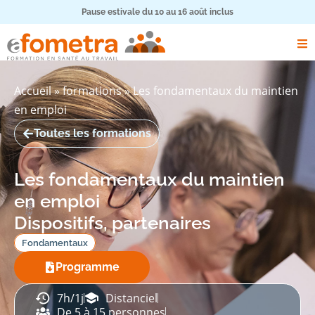
Pause estivale du 10 au 16 août inclus
Accueil
»
formations
»
Les fondamentaux du maintien
en emploi
Toutes les formations
Les fondamentaux du maintien
en emploi
Dispositifs, partenaires
Fondamentaux
Programme
7h/1j
Distanciel
De 5 à 15 personnes