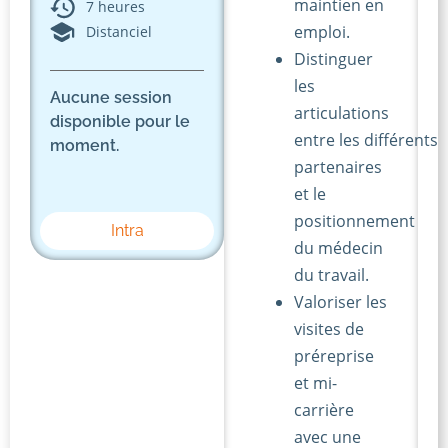
maintien en
7 heures
emploi.
Distanciel
Distinguer
les
Aucune session
articulations
disponible pour le
entre les différents
moment.
partenaires
et le
positionnement
Intra
du médecin
du travail.
Valoriser les
visites de
préreprise
et mi-
carrière
avec une