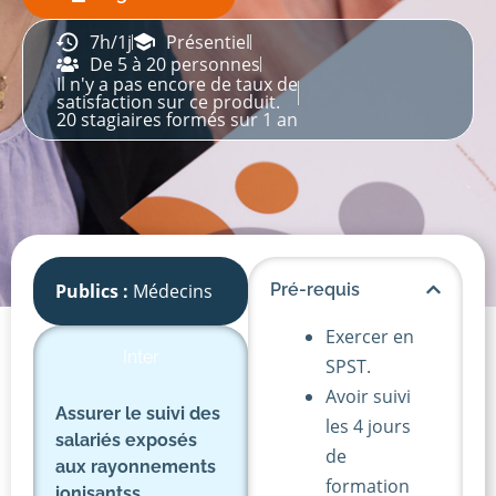
7h/1j
Présentiel
De 5 à 20 personnes
Il n'y a pas encore de taux de
satisfaction sur ce produit.
20 stagiaires formés sur 1 an
Publics :
Médecins
Pré-requis
Exercer en
Inter
SPST.
Avoir suivi
Assurer le suivi des
les 4 jours
salariés exposés
de
aux rayonnements
formation
ionisantss