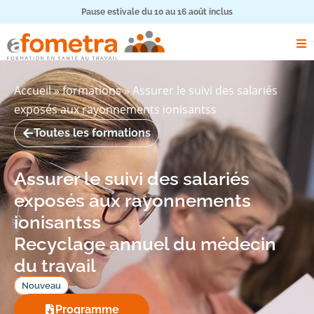
Pause estivale du 10 au 16 août inclus
Accueil
»
formations
»
Assurer le suivi des salariés
exposés aux rayonnements ionisantss
Toutes les formations
Assurer le suivi des salariés
exposés aux rayonnements
ionisantss
Recyclage annuel du médecin
du travail
Nouveau
Programme