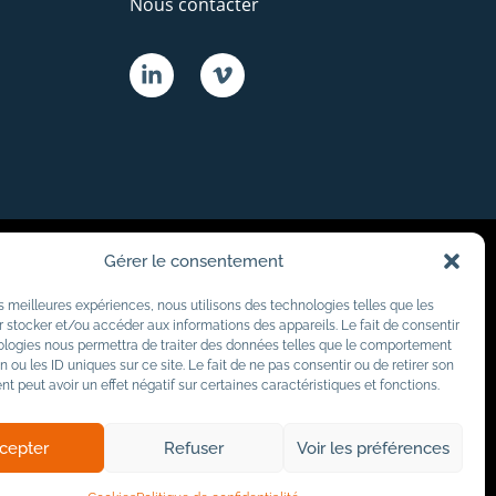
Nous contacter
Gérer le consentement
les meilleures expériences, nous utilisons des technologies telles que les
 stocker et/ou accéder aux informations des appareils. Le fait de consentir
ologies nous permettra de traiter des données telles que le comportement
n ou les ID uniques sur ce site. Le fait de ne pas consentir ou de retirer son
 peut avoir un effet négatif sur certaines caractéristiques et fonctions.
cepter
Refuser
Voir les préférences