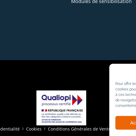
Modules de sensibilisation
Pour offrir 
cookies pour
à ces techn
de navigatio
consentement
Ac
identialité
Cookies
Conditions Générales de Vente