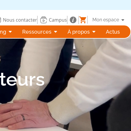
Nous contacter
Campus
Mon espace
ing
Ressources
À propos
Actus
teurs